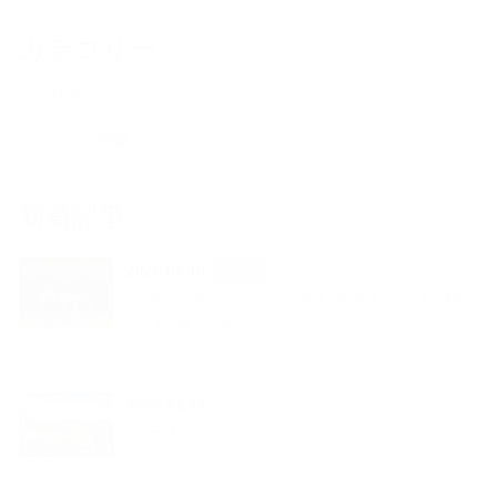
カテゴリー
ブログ
レッスン情報
新着記事
2026.06.18
ブログ
第22回 石井 弘クラシックギター名曲コンサート 好評
のうちに終了しま…
2026.04.22
ブログ
龍の子太郎