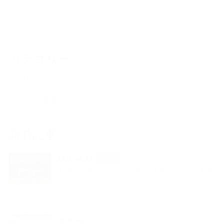
カテゴリー
ブログ
レッスン情報
新着記事
2026.06.18
ブログ
第22回 石井 弘クラシックギター名曲コンサート 好評
のうちに終了しま…
2026.04.22
ブログ