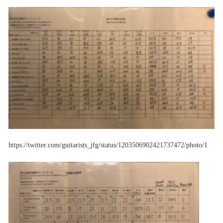
https://twitter.com/guitarists_jfg/status/1203506902421737472/photo/1