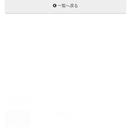
一覧へ戻る
カテゴリー
ブログ
レッスン情報
新着記事
2026.06.18
ブログ
第22回 石井 弘クラシックギター名曲コンサート 好評
のうちに終了しま…