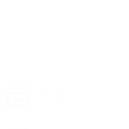
カテゴリー
ブログ
レッスン情報
新着記事
2026.06.18
ブログ
第22回 石井 弘クラシックギター名曲コンサート 好評
のうちに終了しま…