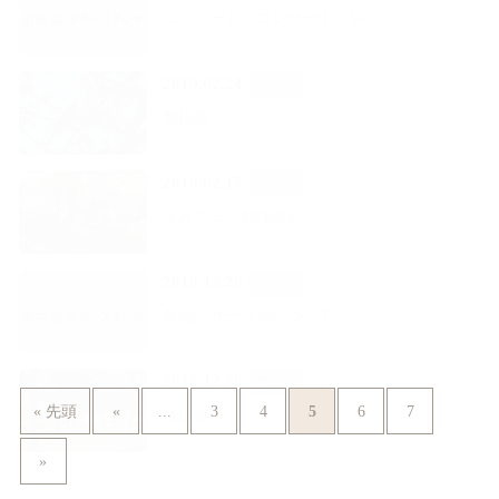
エフォート・コンサート Vol.3
2019.02.24
ブログ
散歩道
2019.02.17
ブログ
玉カフェ・勉強会2
2018.12.29
ブログ
各地のサークルについて
2018.12.28
ブログ
...
5
« 先頭
«
3
4
6
7
散歩道
»