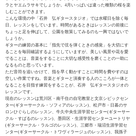
ラとヤエムラサキでしょうか。4月いっぱいは違った種類の桜を楽
しむことができます。
こんな環境の中「石井 弘ギタースタジオ」では水曜日を除く毎
日、レッスンをしています。時間があるときはレッスンの前後に
ちょっと足を伸ばして、公園を散策してみるのも一興ではないで
しょうか。
ギターの練習の基本に「指先で弦を弾くときの感覚」を大切にす
ることを毎回確認するようにしていますが、美しい風景や花を愛
でることは、音楽をすることに大切な感受性を磨くことの一助に
なるものと思っています。
ただ音符を追いかけて、指を早く動かすことに時間を費やすのは
空しい作業ですね。音楽とギターと演奏する人のこころが一体と
なることを目指す練習をすることが、石井 弘ギタースタジオの
レッスンです。
現在のレッスンは荒川区・南千住の自宅教室と文京シビックセン
ター(ギターサークル・ソフィアのレッスン)、松戸市・日暮のサ
ロンひぐらしのレッスン、牛久中央生涯学習センター(ギターサー
クル・すばるのレッスン)、墨田区・生涯学習センターユートリヤ
(ギターサークル・ラルゴのレッスン)、三郷市・瑞沼生涯学習セ
ンター(ギターサークル・トワヴィラージュのレッスン)、我孫子