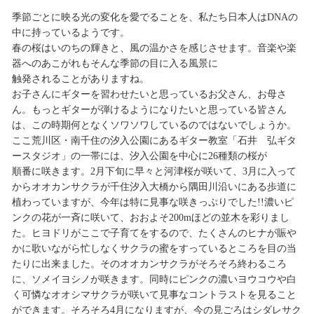
季節ごとに映る光の変化を愛でることを、私たち日本人はDNAの
中に持っているようです。
春の桜はいのちの輝きと、風の温かさを感じさせます。音楽や楽
器へのあこがれもそんな季節の目に入る風景に
触発されることがありますね。
お子さんにギターを習わせたいと思っているお父さん、お母さ
ん。もっとギターが弾けるようになりたいと思っている皆さん
は、この時期何となくソワソワしているのではないでしょうか。
ここ荒川区・南千住の汐入公園にあるギター教室「石井 弘ギタ
ースタジオ」の一帯には、汐入公園を中心に26種類の桜が
順番に咲きます。2月下旬に早々と河津桜が咲いて、3月に入って
からオオカンサクラが千住汐入大橋から隅田川沿いにある歩道に
植わっていますが、今年は特に見事な咲きっぷりでした!!濃いピ
ンクの花が一斉に咲いて、おおよそ200mほどの並木を彩りまし
た。ヒヨドリがここで子育てをするので、たくさんのヒナが賑や
かに歌いながら忙しなくサクラの蜜をすっているところを目の当
たりに出来ました。そのオオカンサクラがそろそろ終わるころ
に、ソメイヨシノが咲きます。同時にピンクの濃いヨウコウや白
く可憐なオオシマサクラが咲いて見事なコントラストを見ること
ができます。そろそろ4月になりますが、今の見ごろはシダレサク