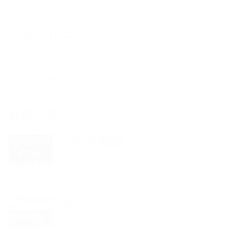
カテゴリー
ブログ
レッスン情報
新着記事
2026.06.18
ブログ
第22回 石井 弘クラシックギター名曲コンサート 好評
のうちに終了しま…
2026.04.22
ブログ
龍の子太郎