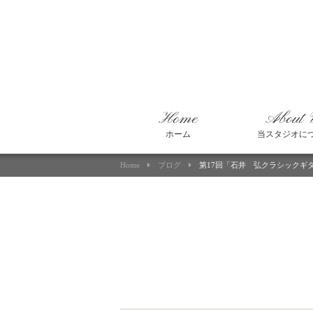
Home
About 
ホーム
当スタジオに
Home
ブログ
第17回「石井 弘クラシックギ