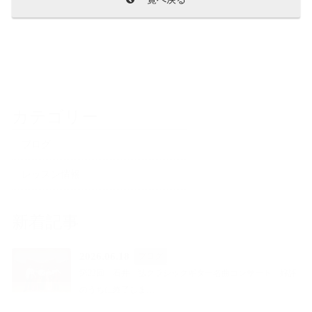
カテゴリー
ブログ
レッスン情報
新着記事
2026.06.18
ブログ
第22回 石井 弘クラシックギター名曲コンサート 好評
のうちに終了しま…