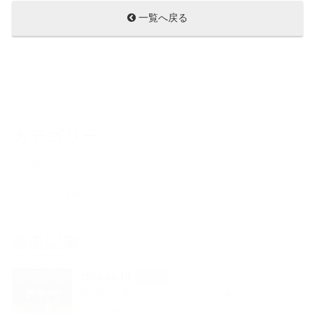
一覧へ戻る
カテゴリー
ブログ
レッスン情報
新着記事
2026.06.18
ブログ
第22回 石井 弘クラシックギター名曲コンサート 好評
のうちに終了しま…