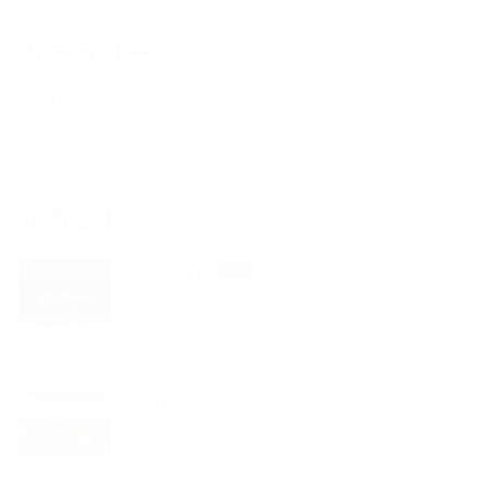
カテゴリー
ブログ
レッスン情報
新着記事
2026.06.18
ブログ
第22回 石井 弘クラシックギター名曲コンサート 好評
のうちに終了しま…
2026.04.22
ブログ
龍の子太郎