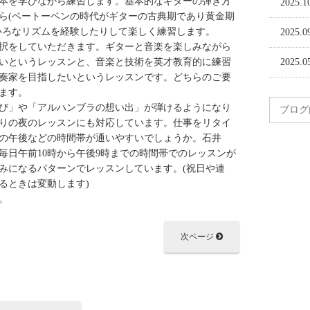
本を学びながら練習します。基本的なギターの弾き方
2025.1
ら(ベートーベンの時代がギターの古典期であり黄金期
いろなリズムを経験したりして楽しく練習します。
2025.0
択をしていただきます。ギターと音楽を楽しみながら
いというレッスンと、音楽と技術を英才教育的に練習
2025.0
奏家を目指したいというレッスンです。どちらのご要
ます。
び」や「アルハンブラの想い出」が弾けるようになり
りの夜のレッスンにも対応しています。仕事をリタイ
日の午後などの時間帯が通いやすいでしょうか。石井
毎日午前10時から午後9時までの時間帯でのレッスンが
休みになるパターンでレッスンしています。(祝日や連
るときは変動します)
。
次ページ