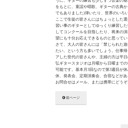
うに、ギターの練習も少しずつ音楽の基
をもとに、童謡や唱歌、ギターの古典か
でもありました)弾いたり、世界のいろ
ここで生徒の皆さんにはちょっとした選
習い事のギターとしてゆっくり練習した
してコンクールを目指したり、将来の演
望にも十分お応えできるものと思ってい
さて、大人の皆さんには「禁じられた遊
たい、という方も多いでしょう。仕事帰
アした世代の皆さんや、主婦の方は平
弘ギタースタジオは月曜から日曜までの
可能です。基本月3回なので第3週目が
休、発表会、定期演奏会、合宿などがあ
お問合せはメール、または携帯にどうぞ
前ページ